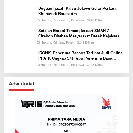
Dugaan Ijazah Palsu Jokowi Gelar Perkara
Khusus di Bareskrim
Di Hukum, Pemerintah, Peristiwa
3218 Dilihat
Setelah Empat Tersangka dari SMAN 7
Cirebon Ditahan Masyarakat Desak Kejaksaan
Usut Tuntas Dugaan Kolusi Dana PIP hingga
Di Hukum, Kriminal, Politik
3141 Dilihat
SD dan SMP di Cirebon
IRONIS Penerima Bansos Terlibat Judi Online
PPATK Ungkap 571 Ribu Penerima Dana
Bansos Rawan Tidak Tepat Sasaran
Di Hukum, Pemerintah, Peristiwa
3123 Dilihat
Advertorial