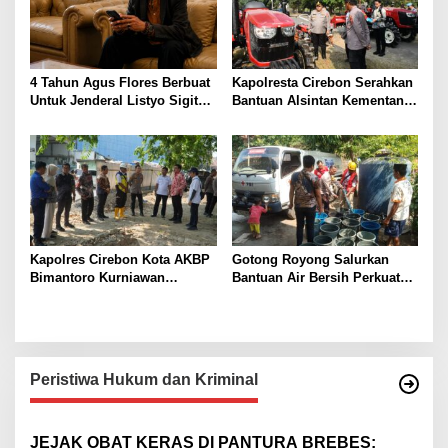
Sengketa Perdata Jadi Pidana
4 Tahun Agus Flores Berbuat
Kapolresta Cirebon Serahkan
Untuk Jenderal Listyo Sigit
Bantuan Alsintan Kementan
Prabowo, Ratusan Ribu
kepada Kelompok Tani,
Masyarakat Dihadirkan
Perkuat Swasembada Pangan
Dilapangan
Nasional
Kapolres Cirebon Kota AKBP
Gotong Royong Salurkan
Bimantoro Kurniawan
Bantuan Air Bersih Perkuat
Dukung Penataan Kali
Kepedulian Warga Argasunya
Sukalila untuk Tingkatkan
Keamanan dan Kenyamanan
Warga
Peristiwa Hukum dan Kriminal
JEJAK OBAT KERAS DI PANTURA BREBES: