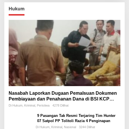
Hukum
Nasabah Laporkan Dugaan Pemalsuan Dokumen
Pembiayaan dan Penahanan Dana di BSI KCP
Jambi Sungai Bahar
Di Hukum, Kriminal, Peristiwa
4278 Dilihat
9 Pasangan Tak Resmi Terjaring Tim Hunter
07 Satpol PP Tolitoli Razia 4 Penginapan
Di Hukum, Kriminal, Nasional
3244 Dilihat