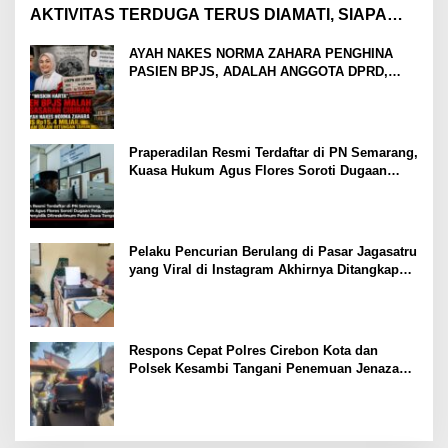
AKTIVITAS TERDUGA TERUS DIAMATI, SIAPA
PEMASOK DI BALIK LAYAR?
AYAH NAKES NORMA ZAHARA PENGHINA
PASIEN BPJS, ADALAH ANGGOTA DPRD,
HARTANYA DISOROT TAJAM RP 15,4 MILIAR
DALAM HITUNGAN TAHUN
Praperadilan Resmi Terdaftar di PN Semarang,
Kuasa Hukum Agus Flores Soroti Dugaan
Pelanggaran Prosedur Tujuh Penyidik
Ditreskrimum Polda Jawa Tengah
Pelaku Pencurian Berulang di Pasar Jagasatru
yang Viral di Instagram Akhirnya Ditangkap
Polsek Seltim
Respons Cepat Polres Cirebon Kota dan
Polsek Kesambi Tangani Penemuan Jenazah
di Rumah Kosong