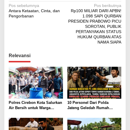
Navigasi
Pos sebelumnya
Pos berikutnya
Antara Ketaatan, Cinta, dan
Rp100 MILIAR DARI APBN!
pos
Pengorbanan
1.098 SAPI QURBAN
PRESIDEN PRABOWO PICU
SOROTAN, PUBLIK
PERTANYAKAN STATUS
HUKUM QURBAN ATAS
NAMA SIAPA
Relevansi
Polres Cirebon Kota Salurkan
10 Personel Dari Polda
Air Bersih untuk Warga
Jateng Geledah Rumah
Terdampak Kemarau di
Direktur PT LMG Seperti
Argasunya
Kasus Bandar Narkoba atau
Teroris, Agus Flores Ambil
Sikap Dugaan Kriminalisasi