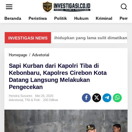
Lewati
ke
konten
Beranda
Peristiwa
Politik
Hukum
Kriminal
Pemer
nsos Baru Gampang dihidupkan yang lama sulit dimatikan Kasus
INVESTIGASI NEWS
Sapi
Homepage
/
Advetorial
Kurban
Sapi Kurban dari Kapolri Tiba di
dari
Kapolri
Kebonbaru, Kapolres Cirebon Kota
Tiba
Datang Langsung Melakukan
di
Pengecekan
Kebonbaru,
Kapolres
Hendra Susanto
Mei 26, 2026
Cirebon
Advetorial
,
TNI & Polri
200 Dilihat
Kota
Datang
Langsung
Melakukan
Pengecekan