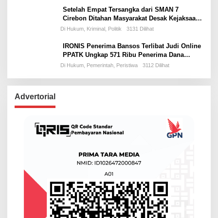
Setelah Empat Tersangka dari SMAN 7
Cirebon Ditahan Masyarakat Desak Kejaksaan
Usut Tuntas Dugaan Kolusi Dana PIP hingga
Di Hukum, Kriminal, Politik
3131 Dilihat
SD dan SMP di Cirebon
IRONIS Penerima Bansos Terlibat Judi Online
PPATK Ungkap 571 Ribu Penerima Dana
Bansos Rawan Tidak Tepat Sasaran
Di Hukum, Pemerintah, Peristiwa
3112 Dilihat
Advertorial