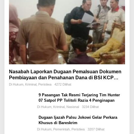
Nasabah Laporkan Dugaan Pemalsuan Dokumen
Pembiayaan dan Penahanan Dana di BSI KCP
Jambi Sungai Bahar
Di Hukum, Kriminal, Peristiwa
4272 Dilihat
9 Pasangan Tak Resmi Terjaring Tim Hunter
07 Satpol PP Tolitoli Razia 4 Penginapan
Di Hukum, Kriminal, Nasional
3234 Dilihat
Dugaan Ijazah Palsu Jokowi Gelar Perkara
Khusus di Bareskrim
Di Hukum, Pemerintah, Peristiwa
3207 Dilihat