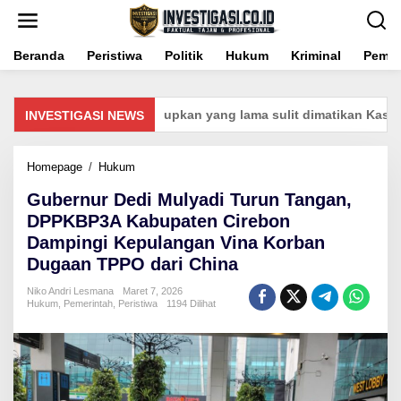
Lewati
ke
konten
Beranda
Peristiwa
Politik
Hukum
Kriminal
Pemer
s Baru Gampang dihidupkan yang lama sulit dimatikan Kasus ib
INVESTIGASI NEWS
Gubernur
Homepage
/
Hukum
Dedi
Gubernur Dedi Mulyadi Turun Tangan,
Mulyadi
Turun
DPPKBP3A Kabupaten Cirebon
Tangan,
Dampingi Kepulangan Vina Korban
DPPKBP3A
Dugaan TPPO dari China
Kabupaten
Cirebon
Niko Andri Lesmana
Maret 7, 2026
Dampingi
Hukum
,
Pemerintah
,
Peristiwa
1194 Dilihat
Kepulangan
Vina
Korban
Dugaan
TPPO
dari