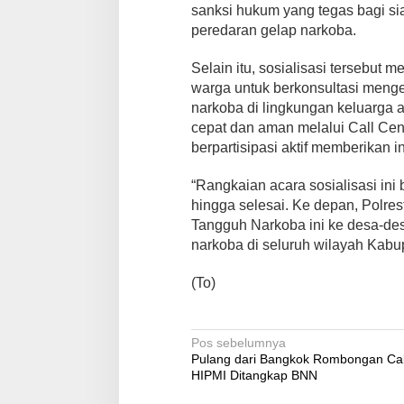
sanksi hukum yang tegas bagi si
peredaran gelap narkoba.
Selain itu, sosialisasi tersebu
warga untuk berkonsultasi meng
narkoba di lingkungan keluarga 
cepat dan aman melalui Call Cen
berpartisipasi aktif memberikan 
“Rangkaian acara sosialisasi ini 
hingga selesai. Ke depan, Polr
Tangguh Narkoba ini ke desa-de
narkoba di seluruh wilayah Kabu
(To)
Navigasi
Pos sebelumnya
Pulang dari Bangkok Rombongan C
pos
HIPMI Ditangkap BNN