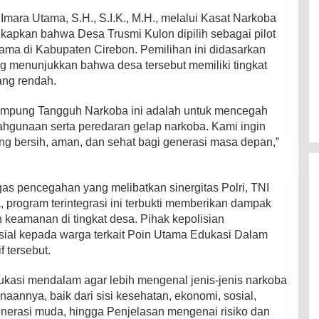
mara Utama, S.H., S.I.K., M.H., melalui Kasat Narkoba
apkan bahwa Desa Trusmi Kulon dipilih sebagai pilot
tama di Kabupaten Cirebon. Pemilihan ini didasarkan
g menunjukkan bahwa desa tersebut memiliki tingkat
ng rendah.
 Kampung Tangguh Narkoba ini adalah untuk mencegah
hgunaan serta peredaran gelap narkoba. Kami ingin
g bersih, aman, dan sehat bagi generasi masa depan,”
as pencegahan yang melibatkan sinergitas Polri, TNI
program terintegrasi ini terbukti memberikan dampak
n keamanan di tingkat desa. Pihak kepolisian
sial kepada warga terkait Poin Utama Edukasi Dalam
f tersebut.
ukasi mendalam agar lebih mengenal jenis-jenis narkoba
aannya, baik dari sisi kesehatan, ekonomi, sosial,
erasi muda, hingga Penjelasan mengenai risiko dan