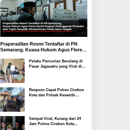
Praperadilan Resmi Terdaftar di PN
Semarang, Kuasa Hukum Agus Flores
Soroti Dugaan Pelanggaran Prosedur
Tujuh Penyidik Ditreskrimum Polda
Pelaku Pencurian Berulang di
Pasar Jagasatru yang Viral di
Jawa Tengah
Instagram Akhirnya Ditangkap
Polsek Seltim
Respons Cepat Polres Cirebon
Kota dan Polsek Kesambi
Tangani Penemuan Jenazah di
Rumah Kosong
Sempat Viral, Kurang dari 24
Jam Polres Cirebon Kota
Berhasil Amankan Pelaku