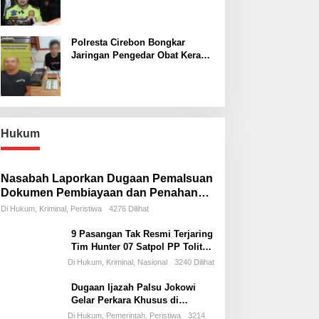
Pengeroyokan di GTC
Polresta Cirebon Bongkar
Jaringan Pengedar Obat Keras
Ilegal, Dua Pelaku Diringkus
Hukum
Nasabah Laporkan Dugaan Pemalsuan
Dokumen Pembiayaan dan Penahanan
Dana di BSI KCP Jambi Sungai Bahar
Di Hukum, Kriminal, Peristiwa
4276 Dilihat
9 Pasangan Tak Resmi Terjaring
Tim Hunter 07 Satpol PP Tolitoli
Razia 4 Penginapan
Di Hukum, Kriminal, Nasional
3240 Dilihat
Dugaan Ijazah Palsu Jokowi
Gelar Perkara Khusus di
Bareskrim
Di Hukum, Pemerintah, Peristiwa
3214