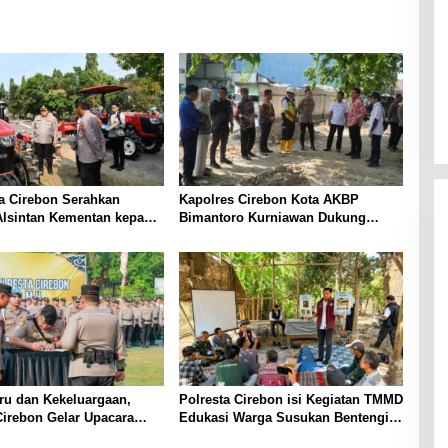
a Cirebon Serahkan
Kapolres Cirebon Kota AKBP
Alsintan Kementan kepada
Bimantoro Kurniawan Dukung
Tani, Perkuat
Penataan Kali Sukalila untuk
da Pangan Nasional
Tingkatkan Keamanan dan
Kenyamanan Warga
ru dan Kekeluargaan,
Polresta Cirebon isi Kegiatan TMMD
Cirebon Gelar Upacara
Edukasi Warga Susukan Bentengi
an Jabatan dan Pelepasan
Desa dari Narkoba