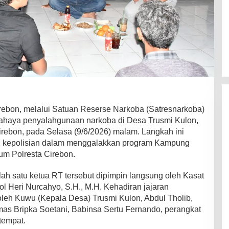
ebon, melalui Satuan Reserse Narkoba (Satresnarkoba)
bahaya penyalahgunaan narkoba di Desa Trusmi Kulon,
rebon, pada Selasa (9/6/2026) malam. Langkah ini
n kepolisian dalam menggalakkan program Kampung
um Polresta Cirebon.
lah satu ketua RT tersebut dipimpin langsung oleh Kasat
l Heri Nurcahyo, S.H., M.H. Kehadiran jajaran
leh Kuwu (Kepala Desa) Trusmi Kulon, Abdul Tholib,
bmas Bripka Soetani, Babinsa Sertu Fernando, perangkat
tempat.