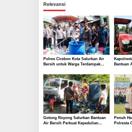
Relevansi
Polres Cirebon Kota Salurkan Air
Kapolrest
Bersih untuk Warga Terdampak
Bantuan 
Kemarau di Argasunya
Kelompok 
Swasemba
Gotong Royong Salurkan Bantuan
Penuh Ha
Air Bersih Perkuat Kepedulian
Polresta 
Warga Argasunya
Penyerah