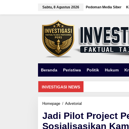
Lewati
ke
Sabtu, 8 Agustus 2026
Pedoman Media Siber
K
konten
Beranda
Peristiwa
Politik
Hukum
Kr
INVESTIGASI NEWS
Jadi
Homepage
/
Advetorial
Pilot
Jadi Pilot Project 
Project
Pertama,
Sosialisasikan Ka
Polresta