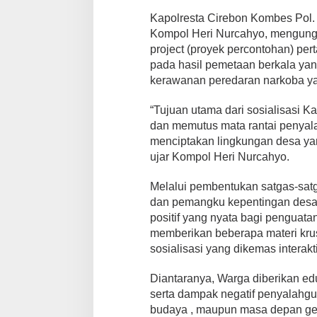
Kapolresta Cirebon Kombes Pol. I
Kompol Heri Nurcahyo, mengungk
project (proyek percontohan) per
pada hasil pemetaan berkala yan
kerawanan peredaran narkoba ya
“Tujuan utama dari sosialisasi
dan memutus mata rantai penyala
menciptakan lingkungan desa yan
ujar Kompol Heri Nurcahyo.
Melalui pembentukan satgas-satg
dan pemangku kepentingan desa, 
positif yang nyata bagi penguata
memberikan beberapa materi kru
sosialisasi yang dikemas interakti
Diantaranya, Warga diberikan ed
serta dampak negatif penyalahgun
budaya , maupun masa depan gen